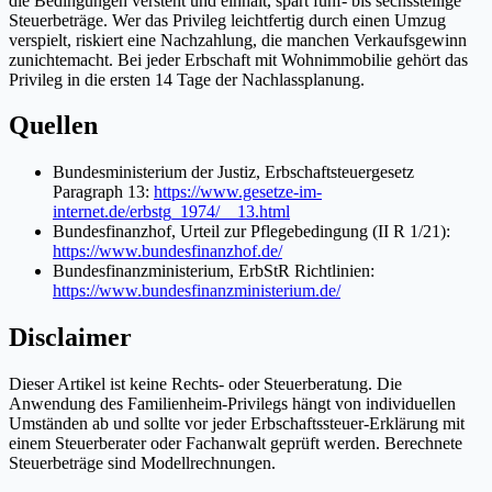
die Bedingungen versteht und einhält, spart fünf- bis sechsstellige
Steuerbeträge. Wer das Privileg leichtfertig durch einen Umzug
verspielt, riskiert eine Nachzahlung, die manchen Verkaufsgewinn
zunichtemacht. Bei jeder Erbschaft mit Wohnimmobilie gehört das
Privileg in die ersten 14 Tage der Nachlassplanung.
Quellen
Bundesministerium der Justiz, Erbschaftsteuergesetz
Paragraph 13:
https://www.gesetze-im-
internet.de/erbstg_1974/__13.html
Bundesfinanzhof, Urteil zur Pflegebedingung (II R 1/21):
https://www.bundesfinanzhof.de/
Bundesfinanzministerium, ErbStR Richtlinien:
https://www.bundesfinanzministerium.de/
Disclaimer
Dieser Artikel ist keine Rechts- oder Steuerberatung. Die
Anwendung des Familienheim-Privilegs hängt von individuellen
Umständen ab und sollte vor jeder Erbschaftssteuer-Erklärung mit
einem Steuerberater oder Fachanwalt geprüft werden. Berechnete
Steuerbeträge sind Modellrechnungen.