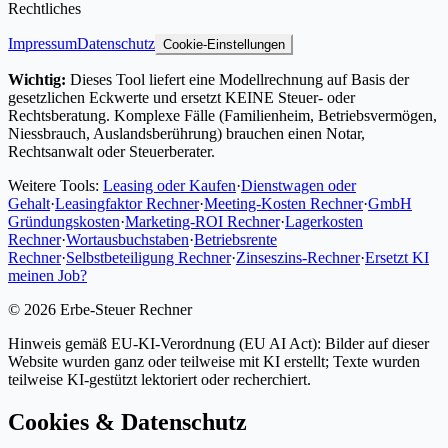
Rechtliches
Impressum
Datenschutz
Cookie-Einstellungen
Wichtig:
Dieses Tool liefert eine Modellrechnung auf Basis der
gesetzlichen Eckwerte und ersetzt KEINE Steuer- oder
Rechtsberatung. Komplexe Fälle (Familienheim, Betriebsvermögen,
Niessbrauch, Auslandsberührung) brauchen einen Notar,
Rechtsanwalt oder Steuerberater.
Weitere Tools:
Leasing oder Kaufen
·
Dienstwagen oder
Gehalt
·
Leasingfaktor Rechner
·
Meeting-Kosten Rechner
·
GmbH
Gründungskosten
·
Marketing-ROI Rechner
·
Lagerkosten
Rechner
·
Wortausbuchstaben
·
Betriebsrente
Rechner
·
Selbstbeteiligung Rechner
·
Zinseszins-Rechner
·
Ersetzt KI
meinen Job?
©
2026
Erbe-Steuer Rechner
Hinweis gemäß EU-KI-Verordnung (EU AI Act): Bilder auf dieser
Website wurden ganz oder teilweise mit KI erstellt; Texte wurden
teilweise KI-gestützt lektoriert oder recherchiert.
Cookies & Datenschutz