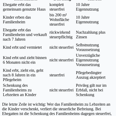
Ehegatte erbt das
komplett
10 Jahre
gemeinsam genutzte Haus
steuerfrei
Eigennutzung
bis 200 m²
Kinder erben das
10 Jahre
Wohnfläche
Familienheim
Eigennutzung
steuerfrei
Ehegatte erbt das
rückwirkend
Nachzahlung plus
Familienheim und verkauft
steuerpflichtig
Zinsen
nach 7 Jahren
Selbstnutzung
Kind erbt und vermietet
nicht steuerfrei
Voraussetzung
Unverzügliche
Kind erbt und zieht binnen
nicht steuerfrei
Eigennutzung
6 Monaten nicht ein
Voraussetzung
Kind erbt, zieht ein, geht
Pflegebedingter
nach 8 Jahren in ein
steuerfrei
Auszug akzeptiert
Pflegeheim
Schenkung des
Privileg gilt nur im
Familienheims zu
nicht steuerfrei
Erbfall, nicht bei
Lebzeiten an Kinder
Schenkung
Die letzte Zeile ist wichtig: Wer das Familienheim zu Lebzeiten an
die Kinder verschenkt, verliert die steuerliche Befreiung. Bei
Ehegatten ist die Schenkung des Familienheims dagegen steuerfrei,