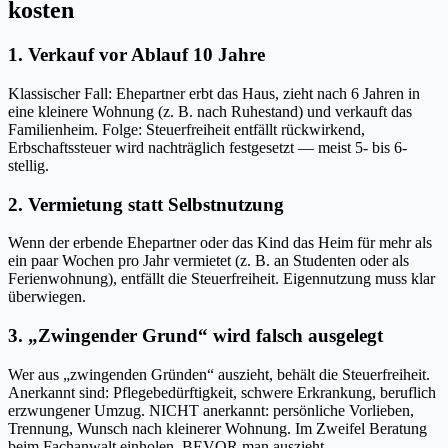
kosten
1. Verkauf vor Ablauf 10 Jahre
Klassischer Fall: Ehepartner erbt das Haus, zieht nach 6 Jahren in
eine kleinere Wohnung (z. B. nach Ruhestand) und verkauft das
Familienheim. Folge: Steuerfreiheit entfällt rückwirkend,
Erbschaftssteuer wird nachträglich festgesetzt — meist 5- bis 6-
stellig.
2. Vermietung statt Selbstnutzung
Wenn der erbende Ehepartner oder das Kind das Heim für mehr als
ein paar Wochen pro Jahr vermietet (z. B. an Studenten oder als
Ferienwohnung), entfällt die Steuerfreiheit. Eigennutzung muss klar
überwiegen.
3. „Zwingender Grund“ wird falsch ausgelegt
Wer aus „zwingenden Gründen“ auszieht, behält die Steuerfreiheit.
Anerkannt sind: Pflegebedürftigkeit, schwere Erkrankung, beruflich
erzwungener Umzug. NICHT anerkannt: persönliche Vorlieben,
Trennung, Wunsch nach kleinerer Wohnung. Im Zweifel Beratung
beim Fachanwalt einholen, BEVOR man auszieht.