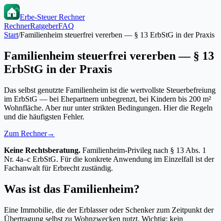
Erbe-Steuer Rechner
Rechner
Ratgeber
FAQ
Start
/
Familienheim steuerfrei vererben — § 13 ErbStG in der Praxis
Familienheim steuerfrei vererben — § 13
ErbStG in der Praxis
Das selbst genutzte Familienheim ist die wertvollste Steuerbefreiung
im ErbStG — bei Ehepartnern unbegrenzt, bei Kindern bis 200 m²
Wohnfläche. Aber nur unter strikten Bedingungen. Hier die Regeln
und die häufigsten Fehler.
Zum Rechner
→
Keine Rechtsberatung.
Familienheim-Privileg nach § 13 Abs. 1
Nr. 4a–c ErbStG. Für die konkrete Anwendung im Einzelfall ist der
Fachanwalt für Erbrecht zuständig.
Was ist das Familienheim?
Eine Immobilie, die der Erblasser oder Schenker zum Zeitpunkt der
Übertragung selbst zu Wohnzwecken nutzt. Wichtig: kein