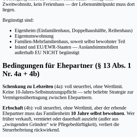
Zweitwohnsitz, kein Ferienhaus — der Lebensmittelpunkt muss dort
liegen.
Begünstigt sind:
Eigenheim (Einfamilienhaus, Doppelhaushälfte, Reihenhaus)
Eigentumswohnung
Familien-Mehrfamilienhaus, soweit selbst bewohnter Teil
Inland und EU/EWR-Staaten — Auslandsimmobilien
außerhalb EU NICHT begünstigt
Bedingungen für Ehepartner (§ 13 Abs. 1
Nr. 4a + 4b)
Schenkung zu Lebzeiten
(4a): voll steuerfrei, ohne Wertlimit.
Keine 10-Jahres-Selbstnutzungspflicht — sehr beliebte Strategie zur
Vermögensübertragung zwischen Ehepartnern.
Erbschaft
(4b): voll steuerfrei, ohne Wertlimit, aber der erbende
Ehepartner muss das Familienheim
10 Jahre selbst bewohnen
. Wer
früher verkauft, vermietet oder dauerhaft auszieht (außer aus
„zwingenden Gründen“ wie Pflegebedürftigkeit), verliert die
Steuerbefreiung rückwirkend.